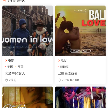
电影
电影
美国
英国
菲律宾
恋爱中的女人
巴厘岛爱好者
2周前
2026-07-08