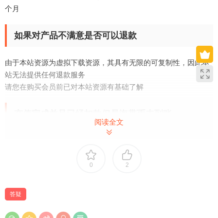
个月
如果对产品不满意是否可以退款
由于本站资源为虚拟下载资源，其具有无限的可复制性，因此本
站无法提供任何退款服务
请您在购买会员前已对本站资源有基础了解
充值完成并且已经扣款但是海带币未到账
阅读全文
支付成功后，如果您直接关闭了页面或点了返回，系统将无法自
动跳转回用户中心，导致海带币无法立即到账。
系统会在1分钟到2小时内自动重试回调补单，请耐心等待。
0
2
如果您不希望长时间的等待，可以联系客服帮您手动补单。
答疑
联系客服：