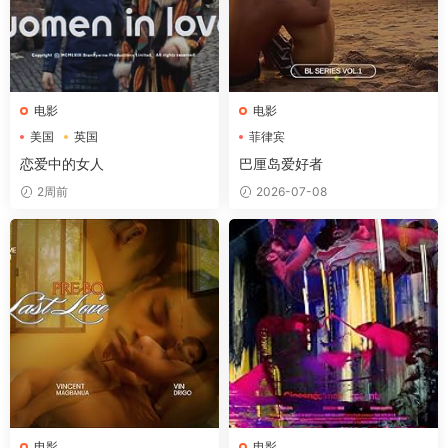
电影
电影
美国
英国
菲律宾
恋爱中的女人
巴厘岛爱好者
2周前
2026-07-08
电影
电影