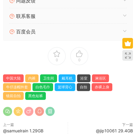
问题反馈
联系客服
百度会员
0
0
卫生间里，一名男子赤裸上身穿着黑色带白色纹路内裤举着手机
对镜自拍。他站在白色洗手池旁，背景可见悬挂的毛巾、红色塑
料盆和右侧置物架上的牙刷与绿色杯子，天花板照明设施发出柔
中国大陆
内裤
卫生间
戴耳机
浴室
淋浴区
和光线照亮整个空间。镜头捕捉到他背部肌肉线条紧实，左手自
牛仔连帽外套
白色毛巾
篮球背心
自拍
赤裸上身
然搭在腰间稳定拍摄动作，表情专注平静。 男子身穿浅蓝牛仔连
镜前自拍
黑色短裤
帽外套时戴着耳机举手机自拍，背景是瓷砖墙面和淋浴区玻璃
门，天花板灯光与悬挂毛巾营造出简洁生活场景。浴室环境中洗
手池、马桶及置物架上的物品清晰可见，深色大理石瓷砖墙搭配
白色毛巾架显得整洁有序，黄色手套放在洗衣篮内增添细节质
上一篇
下一篇
感。 他时而赤裸上身展示健硕体态，时而穿上印NBA标志的紫色
@samuelrain 1.29GB
@jip10061 29.4GB