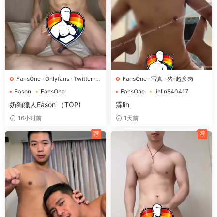
FansOne
·
Onlyfans
·
Twitter
·
FansOne
·
写真
·
猪-超多肉
全-包含所有体型
·
狗-胸肌|微胖
·
Eason
FansOne
FansOne
linlin840417
猴-细壮|排骨
OnlyFans
中国台湾
奶狗獵人Eason （TOP)
霖lin
16小时前
1天前
荐
荐