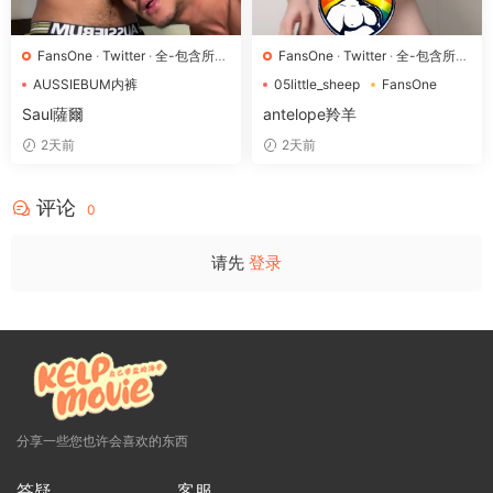
FansOne
·
Twitter
·
全-包含所有
FansOne
·
Twitter
·
全-包含所有
体型
·
狗-胸肌|微胖
体型
·
狗-胸肌|微胖
AUSSIEBUM内裤
05little_sheep
FansOne
Harperhappyday
Twitter
OSlittle_sheep
Saul薩爾
antelope羚羊
2天前
2天前
评论
0
请先
登录
分享一些您也许会喜欢的东西
答疑
客服