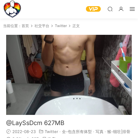
当前位置：
首页
社交平台
Twitter
正文
@LaySsDcm 627MB
2022-08-23
Twitter
·
全-包含所有体型
·
写真
·
猴-细壮|排骨