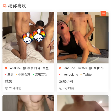
篮球背心倚靠在浅色墙面，背景有红棕色玫瑰刺绣图案的白色绗
猜你喜欢
缝垫子。动作自然流畅，包括右手持黑色手机调整拍摄角度、左
荐
手搭腰或轻触镜面，整体状态放松自信，传递出日常私密氛围。
场景涵盖多种卫浴环境：卫生间有洗手池与马桶，浴室可见淋浴
区玻璃门和挂架毛巾，室内角落堆放纸袋木箱。人物着装随动作
变化，内裤、短裤、牛仔外套等细节真实呈现，镜头距离适中让
身材优势自然展现，没有过度修饰的刻意感。
FansOne
·
猴-细壮|排骨
·
盲盒
FansOne
·
Twitter
·
猴-细壮|排
骨
三男
中国台湾
亲密互动
riverlooking
Twitter
中国台湾
體慾
深喉小河
21分钟前
8小时前