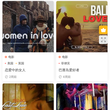
电影
电影
美国
英国
菲律宾
恋爱中的女人
巴厘岛爱好者
2周前
4周前