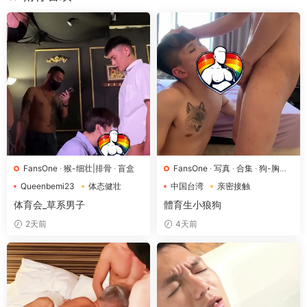
FansOne
·
猴-细壮|排骨
·
盲盒
FansOne
·
写真
·
合集
·
狗-胸肌|
微胖
·
狼-强肌肉|壮硕
·
猴-细壮|
Queenbemi23
体态健壮
中国台湾
亲密接触
排骨
卧床场景
体育生
体育会_草系男子
體育生小狼狗
2天前
4天前