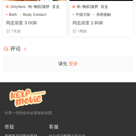
Onlyfans
·
狗-胸肌|微胖
·
盲盒
狗-胸肌|微胖
·
盲盒
Bath
Body Contact
中国大陆
亲密接触
Embrace
健硕身材
同志浴室 3.0GB
同志浴室 2.8GB
7天前
1周前
评论
0
请先
登录
分享一些您也许会喜欢的东西
答疑
客服
充值常见问题与答疑
如在阅读
答疑
文章后依