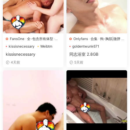
FansOne
·
全-包含所有体型
·
Onlyfans
·
合集
·
狗-胸肌|微胖
·
狗-胸肌|微胖
·
盲盒
盲盒
kissisnecessary
Weibtm
goldentwunk671
中国台湾
MALEstory
OnlyFans
kissisnecessary
同志浴室 2.8GB
4天前
5天前