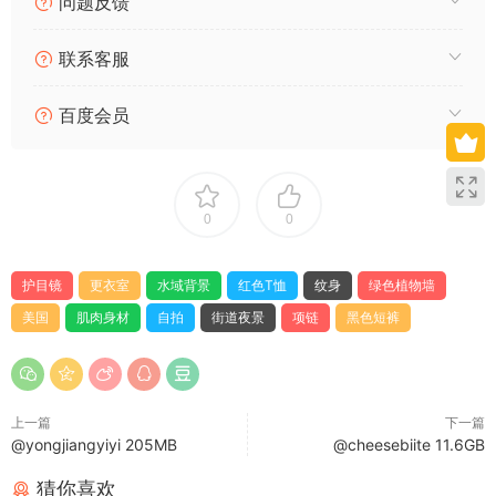
问题反馈
联系客服
百度会员
夜色中的街道上，一名赤膊男子正专注地用手机自拍。路灯把他
的身影投射在光滑路面，肌肉线条清晰可见。背景里车辆穿梭，
0
0
远处灯光闪烁，他却只专注于镜中自己。 胸口和手臂布满精美的
纹身图案，鹰形展翅、火焰缠绕、几何图形点缀其间，在暖光下
显得格外生动。腰间系着黑白相间的运动短裤，脚上黑色皮鞋踏
护目镜
更衣室
水域背景
红色T恤
纹身
绿色植物墙
实地落在地上，每一处细节都彰显出强健体魄。 身材挺拔而有
美国
肌肉身材
自拍
街道夜景
项链
黑色短裤
力，双臂自然垂落时肌肉隆起分明，胸膛宽阔结实。背景环境时
有变化——从街道到水域边，他始终保持着自信姿态，手中手机
屏幕映照着他的面容与身姿。 更衣室的木质储物柜旁，他坐于长
椅上更换衣服。红色T恤勾勒出肩膀轮廓，黑色皮靴踩在地面，
上一篇
下一篇
迷彩背包静静靠在一旁。阳光斜射进房间，在墙面上投下斑驳光
@yongjiangyiyi 205MB
@cheesebiite 11.6GB
影，让人感受到一种自然随性的氛围。
猜你喜欢