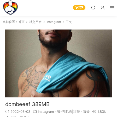
当前位置：
首页
社交平台
Instagram
正文
dombeeef 389MB
2022-08-03
Instagram
·
狼-强肌肉|壮硕
·
盲盒
1.83k