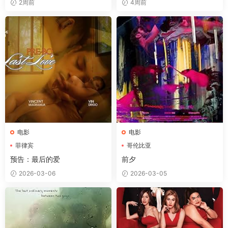
2周前
4周前
电影
电影
菲律宾
哥伦比亚
预告：最后的爱
前夕
2026-03-06
2026-03-05