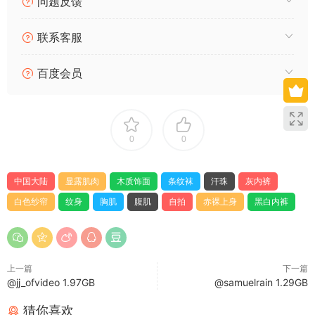
问题反馈
联系客服
百度会员
0
0
中国大陆
显露肌肉
木质饰面
条纹袜
汗珠
灰内裤
白色纱帘
纹身
胸肌
腹肌
自拍
赤裸上身
黑白内裤
上一篇
下一篇
@jj_ofvideo 1.97GB
@samuelrain 1.29GB
猜你喜欢