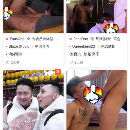
FansOne
·
全-包含所有体型
·
写
FansOne
·
猴-细壮|排骨
·
盲盒
真
·
厂牌
·
猴-细壮|排骨
Blaze Studio
中国台湾
Queenbemi23
体态健壮
写真
卧床场景
小樂同學
体育会_草系男子
2天前
2天前
荐