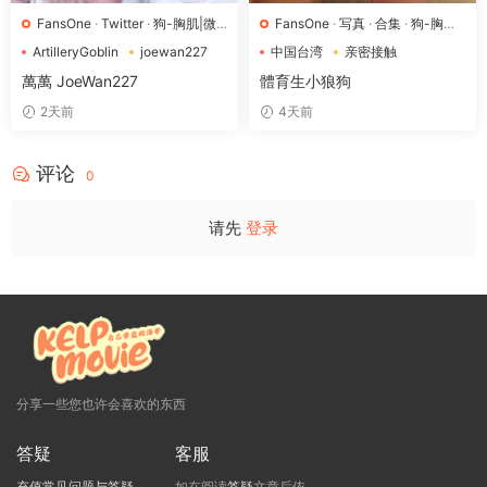
FansOne
·
Twitter
·
狗-胸肌|微
FansOne
·
写真
·
合集
·
狗-胸肌|
胖
微胖
·
狼-强肌肉|壮硕
·
猴-细壮|
ArtilleryGoblin
joewan227
中国台湾
亲密接触
排骨
Twitter
体育生
萬萬 JoeWan227
體育生小狼狗
2天前
4天前
评论
0
请先
登录
分享一些您也许会喜欢的东西
答疑
客服
充值常见问题与答疑
如在阅读
答疑
文章后依