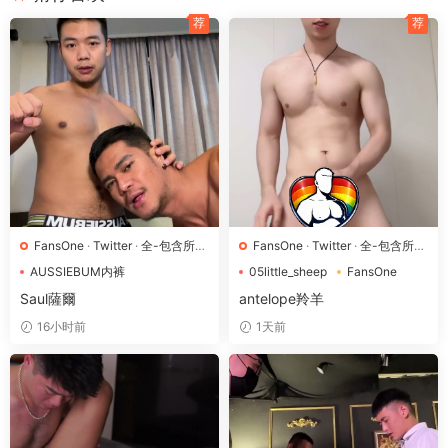
荐
荐
画面中男子赤裸着上身，健硕的腹肌在灯光下泛着光泽，汗珠沿
着紧实线条缓缓滑落。他站在白色纱帘前，左腿微抬露出红白条
纹袜，黑白内裤边缘清晰可见，姿态自然流露男性魅力。 胸肌与
腹肌轮廓分明，肌肉紧绷如雕塑般饱满有力，短发因汗水微微贴
FansOne
·
Twitter
·
全-包含所有
FansOne
·
Twitter
·
全-包含所有
在额头，体表泛着湿润光泽。手臂上隐约可见的纹身细节和腰间
体型
·
狗-胸肌|微胖
体型
·
狗-胸肌|微胖
“NOT”字样灰内裤，为整体造型增添独特质感。 男子一手抓着黑
AUSSIEBUM内裤
05little_sheep
FansOne
Harperhappyday
Twitter
OSlittle_sheep
色绳带将手臂举过头顶，另一张画面中则手持手机自拍，镜头距
Saul薩爾
antelope羚羊
离近显人物表情专注。背景环境由暗调空间转换至木质饰面的室
16小时前
1天前
内，搭配镜子与黑白格地板，营造出暧昧私密氛围。 整体场景聚
焦于身材与动作细节：汗珠滴落时肌肉随呼吸起伏，条纹袜在纱
帘映衬下若隐若现，自拍姿态展现自信状态。画面以真实可见的
身体特征和环境元素自然铺陈，突出男性健康体态的视觉张力。