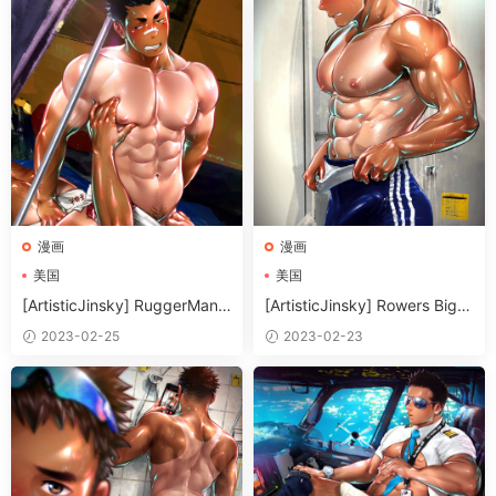
漫画
漫画
美国
美国
[ArtisticJinsky] RuggerMan
[ArtisticJinsky] Rowers Big P
2.33MB
ecs (GIF) 60MB
2023-02-25
2023-02-23