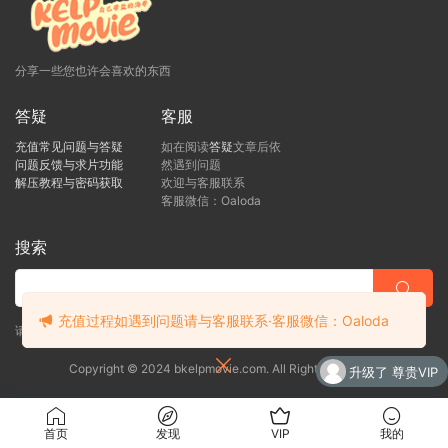
分享一些您也许会喜欢的东西
答疑
客服
充值常见问题与答疑
如在阅读
答疑
文章后依
问题反馈与求片功能
然遇到问题
解压教程与密码获取
欢迎与客服联系
客服微信：Oaloda
搜索
充值过程如遇到问题请与客服联系·客服微信：Oaloda
请直接向客服提出您的疑问，客服看到后会尽快回复！
升级了 尊贵VIP
Copyright © 2024 bkelpmovie.com. All Rights Reserved
升级了 最强VIP
升级了 尊贵VIP
首页
发现
VIP
我的