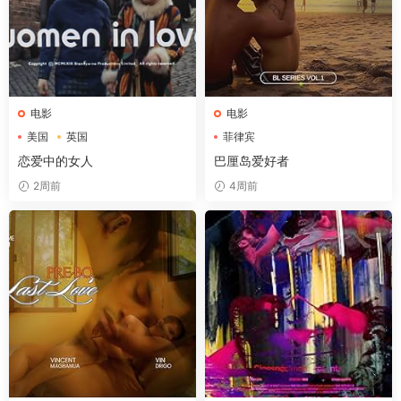
电影
电影
美国
英国
菲律宾
恋爱中的女人
巴厘岛爱好者
2周前
4周前